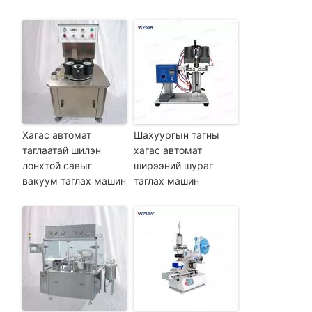
Хагас автомат
Шахуургын тагны
таглаатай шилэн
хагас автомат
лонхтой савыг
ширээний шураг
вакуум таглах машин
таглах машин