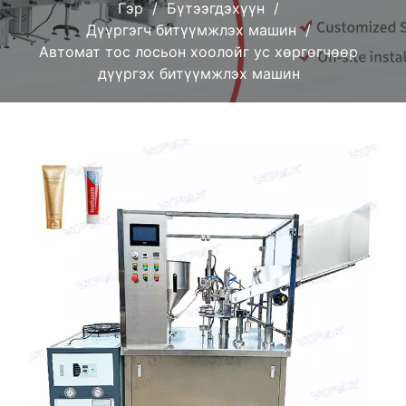
Гэр
Бүтээгдэхүүн
Дүүргэгч битүүмжлэх машин
Автомат тос лосьон хоолойг ус хөргөгчөөр
дүүргэх битүүмжлэх машин