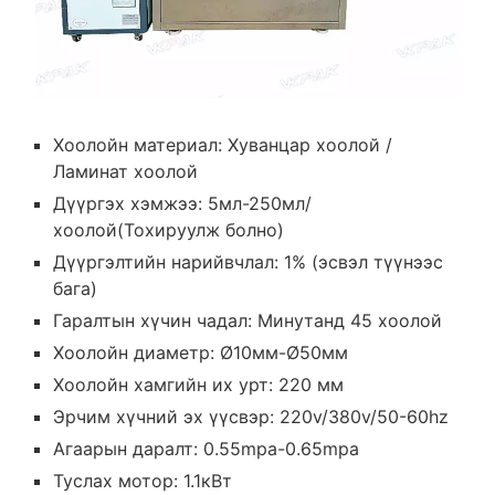
Хоолойн материал: Хуванцар хоолой /
Ламинат хоолой
Дүүргэх хэмжээ: 5мл-250мл/
хоолой(Тохируулж болно)
Дүүргэлтийн нарийвчлал: 1% (эсвэл түүнээс
бага)
Гаралтын хүчин чадал: Минутанд 45 хоолой
Хоолойн диаметр: Ø10мм-Ø50мм
Хоолойн хамгийн их урт: 220 мм
Эрчим хүчний эх үүсвэр: 220v/380v/50-60hz
Агаарын даралт: 0.55mpa-0.65mpa
Туслах мотор: 1.1кВт