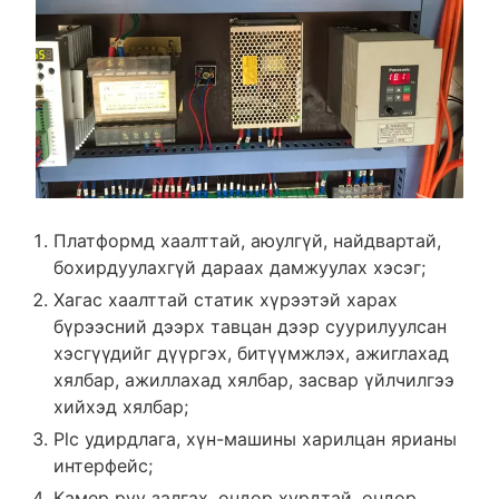
Платформд хаалттай, аюулгүй, найдвартай,
бохирдуулахгүй дараах дамжуулах хэсэг;
Хагас хаалттай статик хүрээтэй харах
бүрээсний дээрх тавцан дээр суурилуулсан
хэсгүүдийг дүүргэх, битүүмжлэх, ажиглахад
хялбар, ажиллахад хялбар, засвар үйлчилгээ
хийхэд хялбар;
Plc удирдлага, хүн-машины харилцан ярианы
интерфейс;
Камер руу залгах, өндөр хурдтай, өндөр