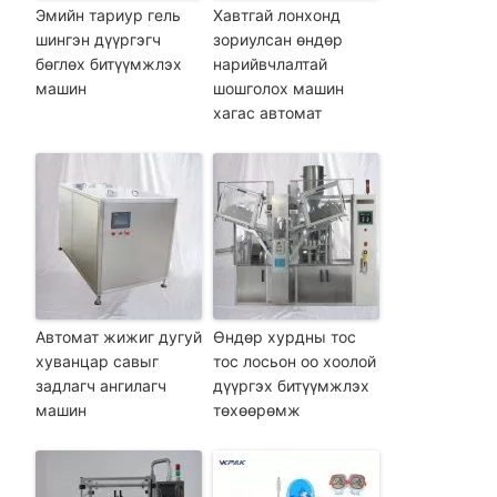
Эмийн тариур гель
Хавтгай лонхонд
шингэн дүүргэгч
зориулсан өндөр
бөглөх битүүмжлэх
нарийвчлалтай
машин
шошголох машин
хагас автомат
Автомат жижиг дугуй
Өндөр хурдны тос
хуванцар савыг
тос лосьон оо хоолой
задлагч ангилагч
дүүргэх битүүмжлэх
машин
төхөөрөмж