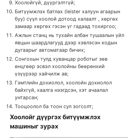
Хоолойгүй, дүүргэлтгүй;
Битүүмжлэх батлах (leister халуун агаарын
буу) сүүл хоолой дотоод халаалт , хөргөх
замаар хөргөх гэсэн үг гадаад тохиргоо;
Ажлын станц нь тухайн албан тушаалын үйл
явцын шаардлагууд дээр хэвлэсэн кодын
дугаарыг автоматаар бичих;
Сонгохын тулд хуванцар роботыг зөв
өнцгөөр эсвэл хоолойны бөөрөнхий
үзүүрээр хайчилж ав;
Гэмтлийн дохиолол, хоолойн дохиолол
байхгүй, хаалга нээгдсэн, хэт ачаалал
унтарсан;
Тооцоолол ба тоон сул зогсолт;
Хоолойг дүүргэх битүүмжлэх
машиныг зурах