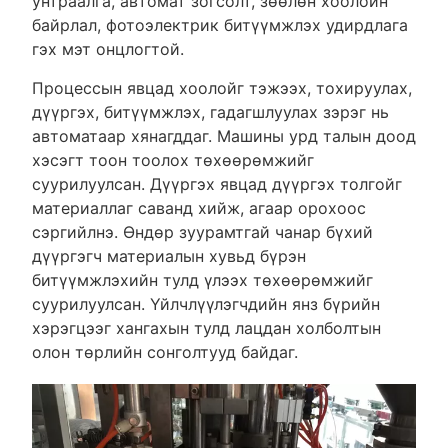
унтраалга, автомат зогсолт, зөөлөн хоолойн
байрлал, фотоэлектрик битүүмжлэх удирдлага
гэх мэт онцлогтой.
Процессын явцад хоолойг тэжээх, тохируулах,
дүүргэх, битүүмжлэх, гадагшлуулах зэрэг нь
автоматаар хянагддаг. Машины урд талын доод
хэсэгт тоон тоолох төхөөрөмжийг
суурилуулсан. Дүүргэх явцад дүүргэх толгойг
материаллаг саванд хийж, агаар орохоос
сэргийлнэ. Өндөр зуурамтгай чанар бүхий
дүүргэгч материалын хувьд бүрэн
битүүмжлэхийн тулд үлээх төхөөрөмжийг
суурилуулсан. Үйлчлүүлэгчдийн янз бүрийн
хэрэгцээг хангахын тулд лацдан холболтын
олон төрлийн сонголтууд байдаг.