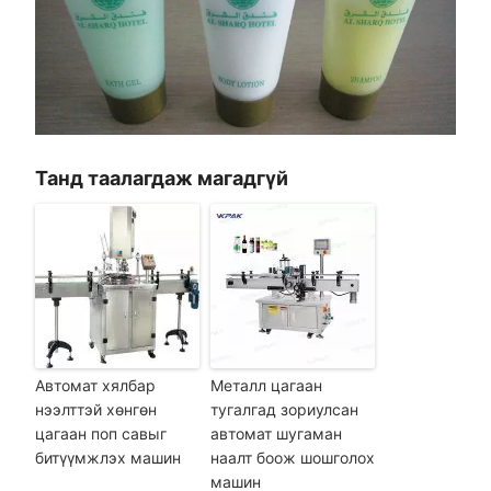
Танд таалагдаж магадгүй
Автомат хялбар
Металл цагаан
нээлттэй хөнгөн
тугалгад зориулсан
цагаан поп савыг
автомат шугаман
битүүмжлэх машин
наалт боож шошголох
машин