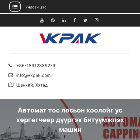
Үндсэн цэс
Агуулга
руу
Youtube
Pinterest
Linkedin
Facebook
Twitter
Instagram
алгасах
+86-18912389279
info@vkpak.com
Шанхай, Хятад
Автомат тос лосьон хоолойг ус
хөргөгчөөр дүүргэх битүүмжлэх
машин