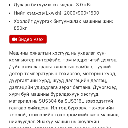
Дулаан битүүмжлэх чадал: 3.0 кВт
Нийт хэмжээ(Lxwxh): 2000*900*1500
Хоолойг дүүргэх битүүмжлэх машины жин:
850кг
Видео үзэх
Машины хяналтын хэсгүүд нь ухаалаг хүн-
компьютер интерфэйс, том мэдрэгчтэй дэлгэц
/ үйл ажиллагааны хяналтын самбар, түүний
дотор температурын тохиргоо, моторын хурд,
дүүргэлтийн хурд, шууд дэлгэцийн дэлгэц,
дэлгэцийн удирдлага зэрэг багтана. Дүүргэхэд
хүрч буй машины бүрэлдэхүүн хэсгүүд.
материал нь SUS304 ба SUS316L зэвэрдэггүй
гангаар хийгдсэн. Ил тод бүрхэвч, тэжээлийн
хоолой, тэжээлийн төхөөрөмжийг мөн машинд
нийлүүлдэг. Энэхүү машин нь аюулгүйн