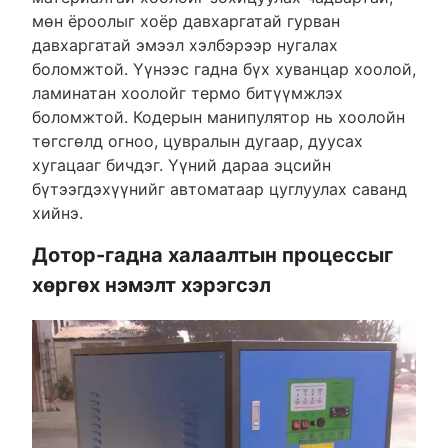
мөн ёроолыг хоёр давхаргатай гурван
давхаргатай эмээл хэлбэрээр нугалах
боломжтой. Үүнээс гадна бүх хуванцар хоолой,
ламинатан хоолойг термо битүүмжлэх
боломжтой. Кодерын манипулятор нь хоолойн
төгсгөлд огноо, цувралын дугаар, дуусах
хугацааг бичдэг. Үүний дараа эцсийн
бүтээгдэхүүнийг автоматаар цуглуулах саванд
хийнэ.
Дотор-гадна халаалтын процессыг
хөргөх нэмэлт хэрэгсэл