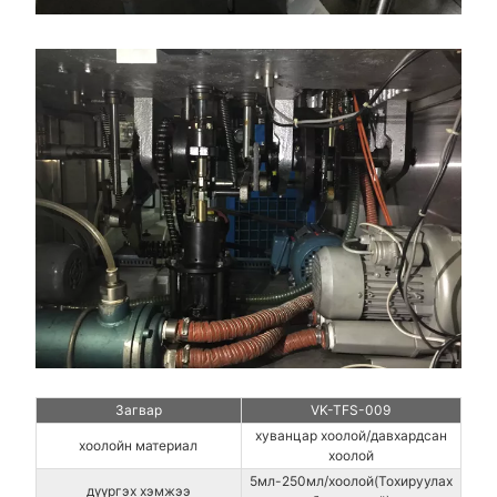
Загвар
VK-TFS-009
хуванцар хоолой/давхардсан
хоолойн материал
хоолой
5мл-250мл/хоолой(Тохируулах
дүүргэх хэмжээ