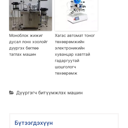
Моноблок жижиг
Хагас автомат тоног
дусал лонх хоолойг
төхөөрөмжийн
дүүргэх бөглөө
электроникийн
таглах машин
хуванцар хавтгай
гадаргуутай
шошгологч
төхөөрөмж
Дүүргэгч битүүмжлэх машин
Бүтээгдэхүүн