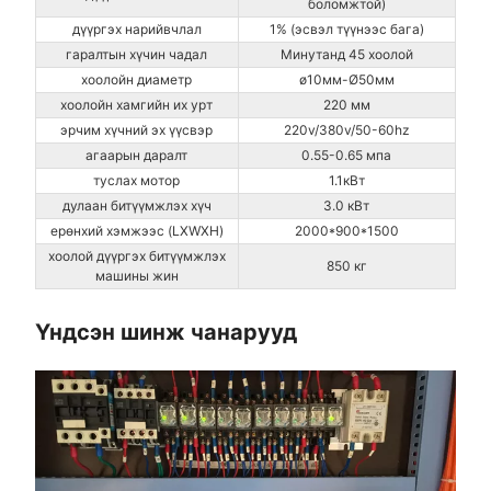
боломжтой)
дүүргэх нарийвчлал
1% (эсвэл түүнээс бага)
гаралтын хүчин чадал
Минутанд 45 хоолой
хоолойн диаметр
ø10мм-Ø50мм
хоолойн хамгийн их урт
220 мм
эрчим хүчний эх үүсвэр
220v/380v/50-60hz
агаарын даралт
0.55-0.65 мпа
туслах мотор
1.1кВт
дулаан битүүмжлэх хүч
3.0 кВт
ерөнхий хэмжээс (LXWXH)
2000*900*1500
хоолой дүүргэх битүүмжлэх
850 кг
машины жин
Үндсэн шинж чанарууд