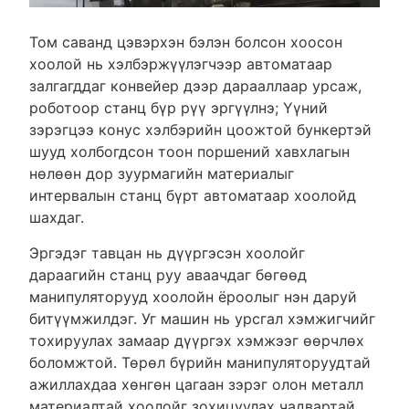
Том саванд цэвэрхэн бэлэн болсон хоосон
хоолой нь хэлбэржүүлэгчээр автоматаар
залгагддаг конвейер дээр дарааллаар урсаж,
роботоор станц бүр рүү эргүүлнэ; Үүний
зэрэгцээ конус хэлбэрийн цоожтой бункертэй
шууд холбогдсон тоон поршений хавхлагын
нөлөөн дор зуурмагийн материалыг
интервалын станц бүрт автоматаар хоолойд
шахдаг.
Эргэдэг тавцан нь дүүргэсэн хоолойг
дараагийн станц руу аваачдаг бөгөөд
манипуляторууд хоолойн ёроолыг нэн даруй
битүүмжилдэг. Уг машин нь урсгал хэмжигчийг
тохируулах замаар дүүргэх хэмжээг өөрчлөх
боломжтой. Төрөл бүрийн манипуляторуудтай
ажиллахдаа хөнгөн цагаан зэрэг олон металл
материалтай хоолойг зохицуулах чадвартай,