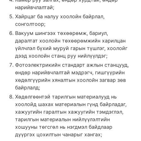
нарийвчлалтай;
Хайрцаг ба налуу хоолойн байрлал,
сонголтоор;
Вакуум шингээх төхөөрөмж, бариул,
даралтат хоолойн төхөөрөмжийн харилцан
үйлчлэл бүхий муруй гарын түшлэг, хоолойг
дээд хоолойн станц руу нийлүүлдэг;
Фотоэлектрикийн стандарт ажлын станцууд,
өндөр нарийвчлалтай мэдрэгч, гишгүүрийн
хөдөлгүүрийн хяналтын хоолойн загвар зөв
байрлалд;
Хөдөлгөөнтэй тарилгын материалууд нь
хоолойд шахах материалын гүнд байрладаг,
хажуугийн гаралтын хажуугийн тэмдэглэл,
тарилгын материалын нийлүүлэлтийн
хошууны төгсгөл нь нэгдмэл байдлаар
дүүргэх цохилтын чанарыг хангах;