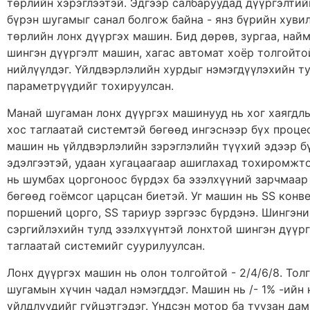
төрлийн хэрэглээтэй. Эдгээр салбаруудад дүүргэлтий
бүрэн шугамыг санал болгож байна - янз бүрийн хуви
төрлийн лонх дүүргэх машин. Бид дөрөв, зургаа, най
шингэн дүүргэлт машин, хагас автомат хоёр толгойт
нийлүүлдэг. Үйлдвэрлэлийн хурдыг нэмэгдүүлэхийн т
параметрүүдийг тохируулсан.
Манай шугаман лонх дүүргэх машинууд нь хог хаягдл
хос таглаатай системтэй бөгөөд ингэснээр бүх проце
машин нь үйлдвэрлэлийн зэрэглэлийн түүхий эдээр бү
эдэлгээтэй, удаан хугацаагаар ашиглахад тохиромжт
нь шумбах цоргоноос бүрдэх ба эзэлхүүний зарчмаар
бөгөөд гоёмсог царцсан биетэй. Уг машин нь SS кон
поршений цорго, SS тариур зэргээс бүрдэнэ. Шингэни
сэргийлэхийн тулд эзэлхүүнтэй лонхтой шингэн дүүр
таглаатай системийг суурилуулсан.
Лонх дүүргэх машин нь олон толгойтой - 2/4/6/8. Тол
шугамын хүчин чадал нэмэгддэг. Машин нь /- 1% -ийн
үйлдлүүдийг гүйцэтгэдэг. Үндсэн мотор ба туузан да