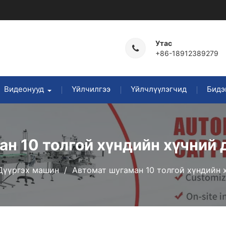
Утас
+86-18912389279
Видеонууд
Үйлчилгээ
Үйлчлүүлэгчид
Бидэ
н 10 толгой хүндийн хүчний
Дүүргэх машин
Автомат шугаман 10 толгой хүндийн 