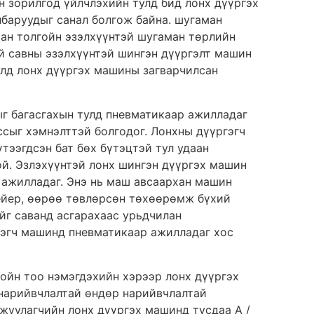
н зорилгод үйлчлэхийн тулд бид лонх дүүргэх
лбаруудыг санал болгож байна. шугаман
ман толгойн эзэлхүүнтэй шугаман төрлийн
ой савны эзэлхүүнтэй шингэн дүүргэлт машин
улд лонх дүүргэх машины загварчилсан
ыг багасгахын тулд пневматикаар ажилладаг
ссыг хэмнэлттэй болгодог. Лонхны дүүргэгч
тээгдсэн бат бөх бүтэцтэй тул удаан
ой. Эзлэхүүнтэй лонх шингэн дүүргэх машин
 ажилладаг. Энэ нь маш авсаархан машин
вейер, өөрөө төвлөрсөн төхөөрөмж бүхий
йг саванд асгарахаас урьдчилан
гэгч машинд пневматикаар ажилладаг хос
гойн тоо нэмэгдэхийн хэрээр лонх дүүргэх
 нарийвчлалтай өндөр нарийвчлалтай
мжуулагчийн лонх дүүргэх машинд тусдаа A /