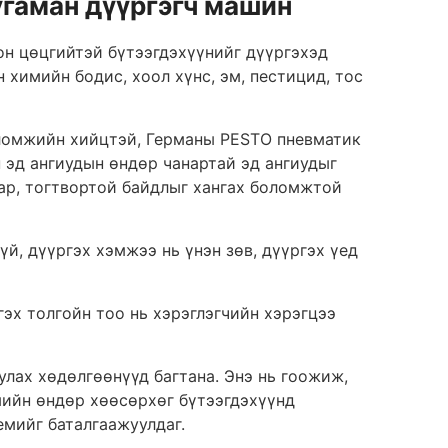
угаман дүүргэгч машин
лон цөцгийтэй бүтээгдэхүүнийг дүүргэхэд
химийн бодис, хоол хүнс, эм, пестицид, тос
оломжийн хийцтэй, Германы PESTO пневматик
н эд ангиудын өндөр чанартай эд ангиудыг
нар, тогтвортой байдлыг хангах боломжтой
үй, дүүргэх хэмжээ нь үнэн зөв, дүүргэх үед
гэх толгойн тоо нь хэрэглэгчийн хэрэгцээ
улах хөдөлгөөнүүд багтана. Энэ нь гоожиж,
мийн өндөр хөөсөрхөг бүтээгдэхүүнд
емийг баталгаажуулдаг.