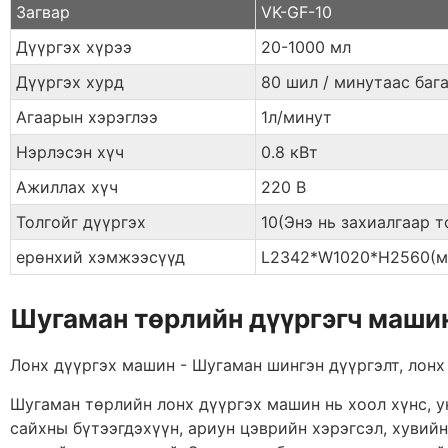
Загвар
VK-GF-10
Дүүргэх хүрээ
20-1000 мл
Дүүргэх хурд
80 шил / минутаас баг
Агаарын хэрэглээ
1л/минут
Нэрлэсэн хүч
0.8 кВт
Ажиллах хүч
220 В
Толгойг дүүргэх
10(Энэ нь захиалгаар 
ерөнхий хэмжээсүүд
L2342*W1020*H2560(м
Шугаман төрлийн дүүргэгч машин
Лонх дүүргэх машин - Шугаман шингэн дүүргэлт, лонх
Шугаман төрлийн лонх дүүргэх машин нь хоол хүнс, ун
сайхны бүтээгдэхүүн, ариун цэврийн хэрэгсэл, хувийн