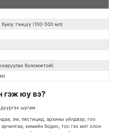
а буюу тэнцүү (100-500 мл)
тохируулах боломжтой)
м)
 гэж юу вэ?
 дүүргэх шугам
даа, эм, пестицид, архины үйлдвэр, гоо
 арчилгаа, химийн бодис, тос гэх мэт олон