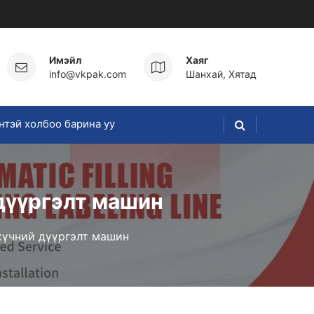
Имэйл
Хаяг
info@vkpak.com
Шанхай, Хятад
нтэй холбоо барина уу
 дүүргэлт машин
хүчний дүүргэлт машин