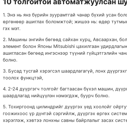
10 толгойтой автоматжуулсан ш
1. Энэ нь янз бүрийн зуурамтгай чанар бүхий усан бо
өргөнөөр ашиглах боломжтой; жишээ нь: өдөр тутмын 
гэх мэт.
2. Машины энгийн бөгөөд сайхан хурц, Авсаархан, б
элемент болон Японы Mitsubishi цахилгаан удирдлагы
ашигласан бөгөөд ингэснээр түүний гүйцэтгэлийн ча
болно.
3. Бусад тусгай хэрэгсэл шаардлагагүй, лонх дүүргэхг
тоолох функцтэй,
4. 2-24 дүүргэгч толгойг багтаасан бүхэл машин, дүүр
шаардлагад нийцүүлэн нэмэгдэж, буурч болно.
5. Тохиргоонд цилиндрийг дүүргэх үед хоолойг ойрту
гоожихоос үр дүнтэй сэргийлж, дүүргэх өргөх систе
хэрэглэж, хэвтээ лонхны савны байрлалыг засах сист