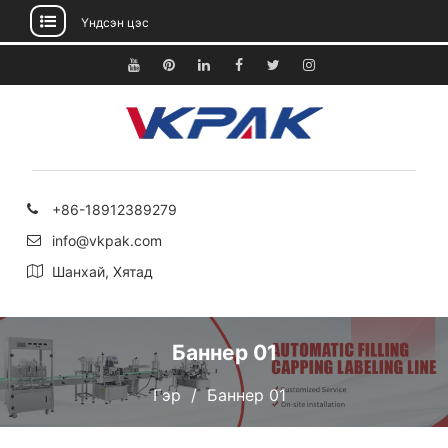
Үндсэн цэс
Агуулга
руу
Youtube
Pinterest
Linkedin
Facebook
Twitter
Instagram
алгасах
+86-18912389279
info@vkpak.com
Шанхай, Хятад
Баннер 01
Гэр
Баннер 01