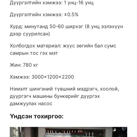
Дүүргэлтийн хэмжээ: 1 унц-16 унц
Дүүргэлтийн хэмжээ: ±0.5%
Хурд: минутанд 50-60 ширхэг (8 унц эзлэхүүн
дээр суурилсан)
Холбогдох материал: жүүс зөгийн бал сумс
самрын тос гэх мэт
Жин: 780 кг
Хэмжээ: 3000×1200×2200
Нэмэлт шингэний түвшний мэдрэгч, хоолой,
дүүргэгч машины бункерийг дүүргэх
дамжуулах насос
Үндсэн тохиргоо: