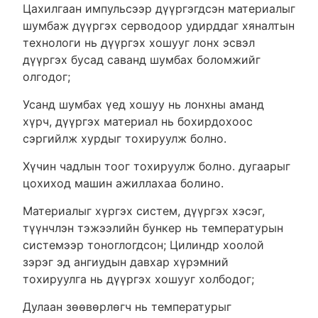
Цахилгаан импульсээр дүүргэгдсэн материалыг
шумбаж дүүргэх серводоор удирддаг хяналтын
технологи нь дүүргэх хошууг лонх эсвэл
дүүргэх бусад саванд шумбах боломжийг
олгодог;
Усанд шумбах үед хошуу нь лонхны аманд
хүрч, дүүргэх материал нь бохирдохоос
сэргийлж хурдыг тохируулж болно.
Хүчин чадлын тоог тохируулж болно. дугаарыг
цохиход машин ажиллахаа болино.
Материалыг хүргэх систем, дүүргэх хэсэг,
түүнчлэн тэжээлийн бункер нь температурын
системээр тоноглогдсон; Цилиндр хоолой
зэрэг эд ангиудын давхар хүрэмний
тохируулга нь дүүргэх хошууг холбодог;
Дулаан зөөвөрлөгч нь температурыг