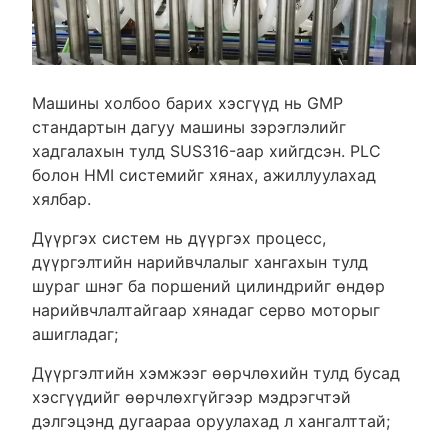
Машины холбоо барих хэсгүүд нь GMP
стандартын дагуу машины зэрэглэлийг
хадгалахын тулд SUS316-аар хийгдсэн. PLC
болон HMI системийг хянах, ажиллуулахад
хялбар.
Дүүргэх систем нь дүүргэх процесс,
дүүргэлтийн нарийвчлалыг хангахын тулд
шураг шнэг ба поршений цилиндрийг өндөр
нарийвчлалтайгаар хянадаг серво моторыг
ашигладаг;
Дүүргэлтийн хэмжээг өөрчлөхийн тулд бусад
хэсгүүдийг өөрчлөхгүйгээр мэдрэгчтэй
дэлгэцэнд дугаараа оруулахад л хангалттай;