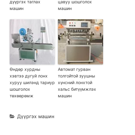
дүүргэх таглах
цавуу шошголох
машин
машин
Өндөр хурдны
Автомат гурван
хэвтээ дугуй лонх
толгойтой зуушны
хуруу шилэнд тариур
хүнсний лонхтой
шошголох
хальс битүүмжлэх
төхөөрөмж
машин
Дүүргэх машин