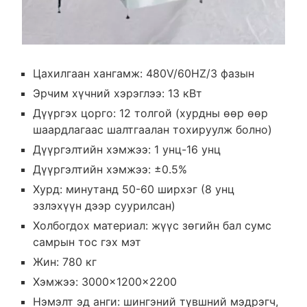
Цахилгаан хангамж: 480V/60HZ/3 фазын
Эрчим хүчний хэрэглээ: 13 кВт
Дүүргэх цорго: 12 толгой (хурдны өөр өөр
шаардлагаас шалтгаалан тохируулж болно)
Дүүргэлтийн хэмжээ: 1 унц-16 унц
Дүүргэлтийн хэмжээ: ±0.5%
Хурд: минутанд 50-60 ширхэг (8 унц
эзлэхүүн дээр суурилсан)
Холбогдох материал: жүүс зөгийн бал сумс
самрын тос гэх мэт
Жин: 780 кг
Хэмжээ: 3000×1200×2200
Нэмэлт эд анги: шингэний түвшний мэдрэгч,