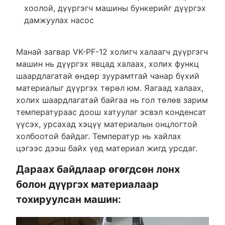
хоолой, дүүргэгч машины бункерийг дүүргэх
дамжуулах насос
Манай загвар VK-PF-12 холигч халаагч дүүргэгч
машин нь дүүргэх явцад халаах, холих функц
шаардлагатай өндөр зуурамтгай чанар бүхий
материалыг дүүргэх төрөл юм. Яагаад халаах,
холих шаардлагатай байгаа нь гол төлөв зарим
температураас доош хатуулаг эсвэл конденсат
үүсэх, урсахад хэцүү материалын онцлогтой
холбоотой байдаг. Температур нь хайлах
цэгээс дээш байх үед материал жигд урсдаг.
Дараах байдлаар өгөгдсөн лонх
болон дүүргэх материалаар
тохируулсан машин: