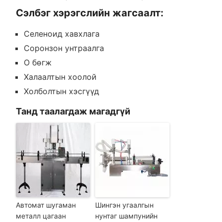
Сэлбэг хэрэгслийн жагсаалт:
Селеноид хавхлага
Соронзон унтраалга
O бөгж
Халаалтын хоолой
Холболтын хэсгүүд
Танд таалагдаж магадгүй
Автомат шугаман
Шингэн угаалгын
металл цагаан
нунтаг шампунийн