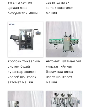
тугалга хөнгөн
савыг дүүргэх,
цагаан лааз
таглах шошголох
битүүмжлэх машин
машин
Хоолойн тэжээлийн
Автомат шугаман гал
систем бүхий
унтраагчийн чиг
хуванцар зөөлөн
баримжаа олгох
хоолой шошголох
наалт шошголох
автомат машин
машин