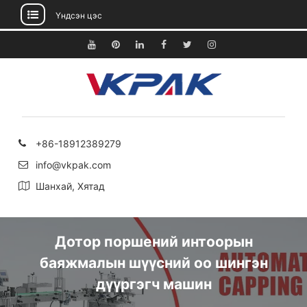
Үндсэн цэс
Агуулга
руу
Youtube
Pinterest
Linkedin
Facebook
Twitter
Instagram
алгасах
+86-18912389279
info@vkpak.com
Шанхай, Хятад
Дотор поршений интоорын
баяжмалын шүүсний оо шингэн
дүүргэгч машин