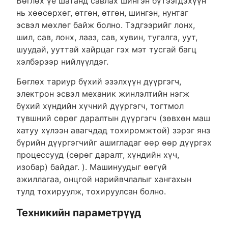
Бөглөх үе шатанд савлах шингэн бүтээгдэхүүн
нь хөөсөрхөг, өтгөн, өтгөн, шингэн, нунтаг
эсвэл мөхлөг байж болно. Тэдгээрийг лонх,
шил, сав, лонх, лааз, сав, хувин, тугалга, уут,
шуудай, ууттай хайрцаг гэх мэт тусгай багц
хэлбэрээр нийлүүлдэг.
Бөглөх тариур бүхий эзэлхүүн дүүргэгч,
электрон эсвэл механик жинлэлтийн нэгж
бүхий хүндийн хүчний дүүргэгч, тогтмол
түвшний сөрөг даралтын дүүргэгч (зөвхөн маш
хатуу хүлээн авагчдад тохиромжтой) зэрэг янз
бүрийн дүүргэгчийг ашигладаг өөр өөр дүүргэх
процессууд (сөрөг даралт, хүндийн хүч,
изобар) байдаг. ). Машинуудыг өөгүй
ажиллагаа, онцгой нарийвчлалыг хангахын
тулд тохируулж, тохируулсан болно.
Техникийн параметрүүд