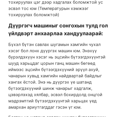
тохируулах цэг дээр хадгалах боломжтой ус
эсвэл тос юм (Температурын хэмжээг
тохируулах боломжтой)
Дүүргэгч машиныг сонгохын тулд гол
үйлдвэрт анхаарлаа хандуулаарай:
Бүхэл бүтэн савлах шугамын хамгийн чухал
хэсэг бол лонх дүүргэх машин юм. Энэхүү
бүрэлдэхүүн хэсэг нь эцсийн бүтээгдэхүүнтэй
шууд харьцдаг цорын ганц машин бөгөөд
иймээс эцсийн бүтээгдэхүүний эрүүл ахуй,
чанарын хувьд хамгийн найдвартай байдлыг
хангах ёстой. Энэ нь дүүргэх үе шатанд
бүтээгдэхүүний шинж чанарыг хадгалж,
цэвэрлэхэд хялбар, эсвэл бохирдолд онцгой
мэдрэмтгий бүтээгдэхүүнтэй харьцах үед
амархан ариутгагддаг гэсэн үг юм.