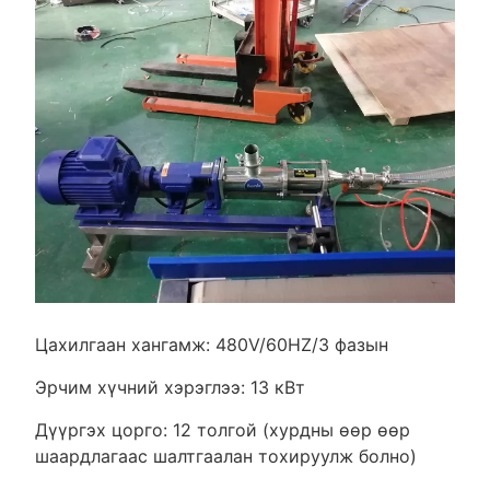
Цахилгаан хангамж: 480V/60HZ/3 фазын
Эрчим хүчний хэрэглээ: 13 кВт
Дүүргэх цорго: 12 толгой (хурдны өөр өөр
шаардлагаас шалтгаалан тохируулж болно)