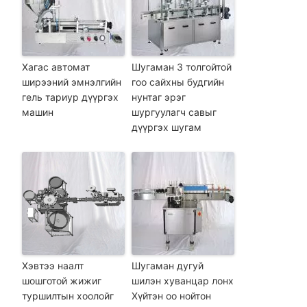
Хагас автомат
Шугаман 3 толгойтой
ширээний эмнэлгийн
гоо сайхны будгийн
гель тариур дүүргэх
нунтаг эрэг
машин
шургуулагч савыг
дүүргэх шугам
Хэвтээ наалт
Шугаман дугуй
шошготой жижиг
шилэн хуванцар лонх
туршилтын хоолойг
Хүйтэн оо нойтон