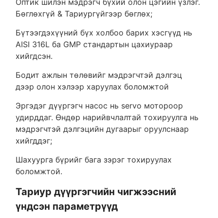
Оптик шилэн мэдрэгч бүхий олон цэгийн үзлэг.
Бөглөхгүй & Тариургүйгээр бөглөх;
Бүтээгдэхүүний бүх холбоо барих хэсгүүд нь
AISI 316L ба GMP стандартын цахиураар
хийгдсэн.
Бодит ажлын төлөвийг мэдрэгчтэй дэлгэц
дээр олон хэлээр харуулах боломжтой
Эргэдэг дүүргэгч насос нь servo мотороор
удирддаг. Өндөр нарийвчлалтай тохируулга нь
мэдрэгчтэй дэлгэцийн дугаарыг оруулснаар
хийгддэг;
Шахуурга бүрийг бага зэрэг тохируулах
боломжтой.
Тариур дүүргэгчийн чигжээсний
үндсэн параметрүүд