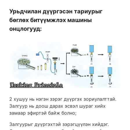
Урьдчилан дүүргэсэн тариурыг
бөглөх битүүмжлэх машины
онцлогууд:
2 хушуу нь нэгэн зэрэг дүүргэх зориулалттай.
Залгуур нь доош дарах эсвэл шураг хийх
замаар эфиртэй байж болно;
Залгуурыг дүүргэхтэй зэрэгцүүлэн хийдэг.