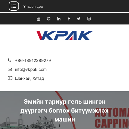
Үндсэн цэс
Агуулга
руу
Youtube
Pinterest
Linkedin
Facebook
Twitter
Instagram
алгасах
+86-18912389279
info@vkpak.com
Шанхай, Хятад
Эмийн тариур гель шингэн
дүүргэгч бөглөх битүүмжлэх
машин