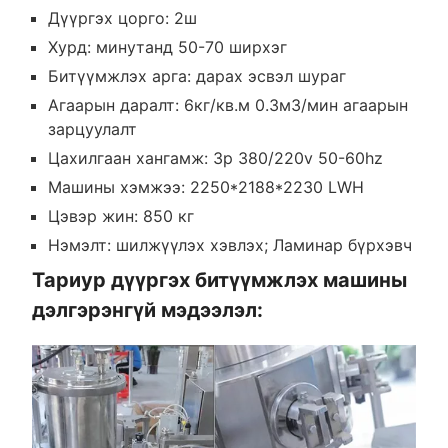
Дүүргэх цорго: 2ш
Хурд: минутанд 50-70 ширхэг
Битүүмжлэх арга: дарах эсвэл шураг
Агаарын даралт: 6кг/кв.м 0.3м3/мин агаарын
зарцуулалт
Цахилгаан хангамж: 3p 380/220v 50-60hz
Машины хэмжээ: 2250*2188*2230 LWH
Цэвэр жин: 850 кг
Нэмэлт: шилжүүлэх хэвлэх; Ламинар бүрхэвч
Тариур дүүргэх битүүмжлэх машины
дэлгэрэнгүй мэдээлэл: