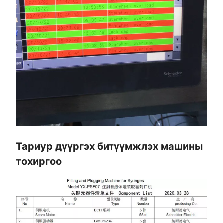
Тариур дүүргэх битүүмжлэх машины
тохиргоо