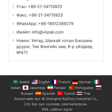
Утас: +86-21-34710825
Факс: +86-21-34710825
WhatsApp: +86-18912389279
Имэйл:
info@vkpak.com
Нэмэх: Хятад, Шанхай хотын Баошань
дүүрэг, Тие Фэнгийн зам, 6-р үйлдвэр,
№477.
Arabic
English
French
German
Italian
Japanese
Persian
Portuguese
Russian
Spanish
Turkish
Thai
Зохиогчийн эрх © Shanghai BaZhou Industrial Co.,
Ltd. Бүх эрх хуулиар хамгаалагдсан.
XML сайтын зураг