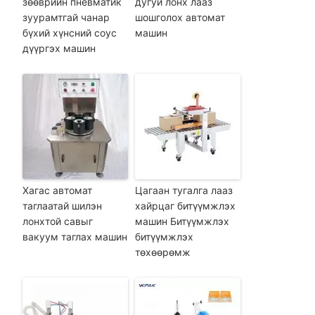
зөөврийн пневматик
дугуй лонх лааз
зуурамтгай чанар
шошголох автомат
бүхий хүнсний соус
машин
дүүргэх машин
Хагас автомат
Цагаан тугалга лааз
таглаатай шилэн
хайрцаг битүүмжлэх
лонхтой савыг
машин Битүүмжлэх
вакуум таглах машин
битүүмжлэх
төхөөрөмж