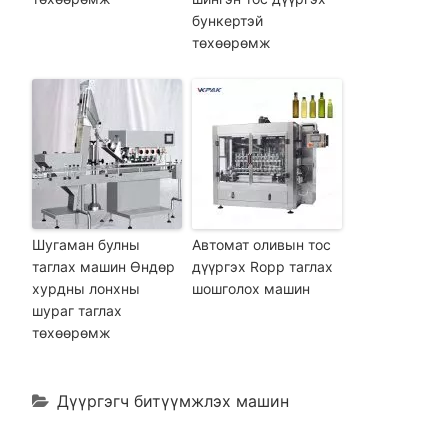
бункертэй
төхөөрөмж
Шугаман булны
Автомат оливын тос
таглах машин Өндөр
дүүргэх Ropp таглах
хурдны лонхны
шошголох машин
шураг таглах
төхөөрөмж
Дүүргэгч битүүмжлэх машин