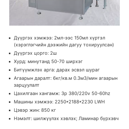
Дүүргэх хэмжээ: 2мл-ээс 150мл хүртэл
(хэрэглэгчийн дээжийн дагуу тохируулсан)
Дүүргэх цорго: 2ш
Хурд: минутанд 50-70 ширхэг
Битүүмжлэх арга: дарах эсвэл шураг
Агаарын даралт: 6кг/кв.м 0.3м3/мин агаарын
зарцуулалт
Цахилгаан хангамж: 3p 380/220v 50-60hz
Машины хэмжээ: 2250*2188*2230 LWH
Цэвэр жин: 850 кг
Нэмэлт: шилжүүлэх хэвлэх; Ламинар бүрхэвч