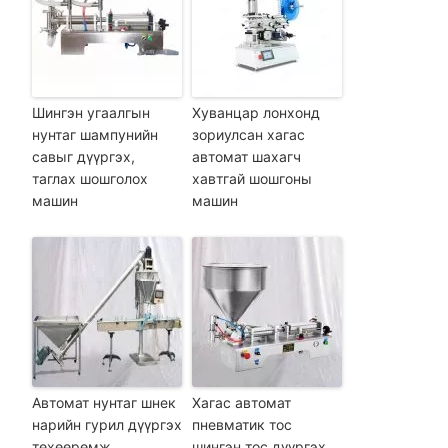
Шингэн угаалгын
Хуванцар лонхонд
нунтаг шампунийн
зориулсан хагас
савыг дүүргэх,
автомат шахагч
таглах шошголох
хавтгай шошгоны
машин
машин
Автомат нунтаг шнек
Хагас автомат
нарийн гурил дүүргэх
пневматик тос
төхөөрөмж
шингэн тос дүүргэх