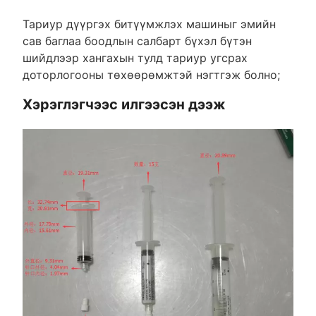
Тариур дүүргэх битүүмжлэх машиныг эмийн
сав баглаа боодлын салбарт бүхэл бүтэн
шийдлээр хангахын тулд тариур угсрах
доторлогооны төхөөрөмжтэй нэгтгэж болно;
Хэрэглэгчээс илгээсэн дээж