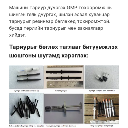
Машины тариур дүүргэх GMP төхөөрөмж нь
шингэн гель дүүргэх, шилэн эсвэл хуванцар
тариурыг резинээр бөглөхөд тохиромжтой.
бусад төрлийн тариурыг мөн захиалгаар
хийдэг.
Тариурыг бөглөх таглааг битүүмжлэх
шошгоны шугамд хэрэглэх: