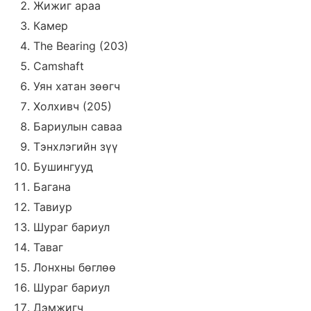
Жижиг араа
Камер
The Bearing (203)
Camshaft
Уян хатан зөөгч
Холхивч (205)
Бариулын саваа
Тэнхлэгийн зүү
Бушингууд
Багана
Тавиур
Шураг бариул
Таваг
Лонхны бөглөө
Шураг бариул
Дэмжигч