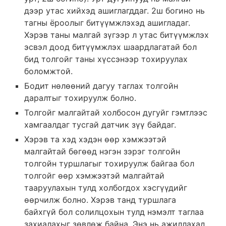
дээр утас хийхэд ашиглагддаг. 2ш богино нь
тагны ёроолыг битүүмжлэхэд ашигладаг.
Хэрэв таны малгай зүгээр л утас битүүмжлэх
эсвэл доод битүүмжлэх шаардлагатай бол
бид толгойг таны хүссэнээр тохируулах
боломжтой.
Бодит нөлөөний дагуу таглах толгойн
даралтыг тохируулж болно.
Толгойг малгайтай холбосон дугуйг гэмтлээс
хамгаалдаг тусгай датчик зүү байдаг.
Хэрэв та хэд хэдэн өөр хэмжээтэй
малгайтай бөгөөд нэгэн зэрэг толгойн
толгойн туршлагыг тохируулж байгаа бол
толгойг өөр хэмжээтэй малгайтай
тааруулахын тулд холбогдох хэсгүүдийг
өөрчилж болно. Хэрэв танд туршлага
байхгүй бол солилцохын тулд нэмэлт таглаа
захиалахыг зөвлөж байна. Энэ нь ажиллахад