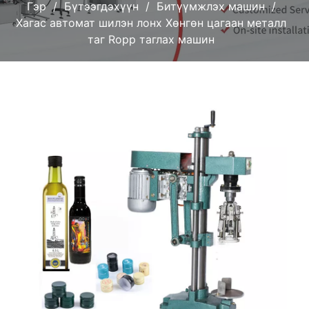
Гэр
Бүтээгдэхүүн
Битүүмжлэх машин
Хагас автомат шилэн лонх Хөнгөн цагаан металл
таг Ropp таглах машин