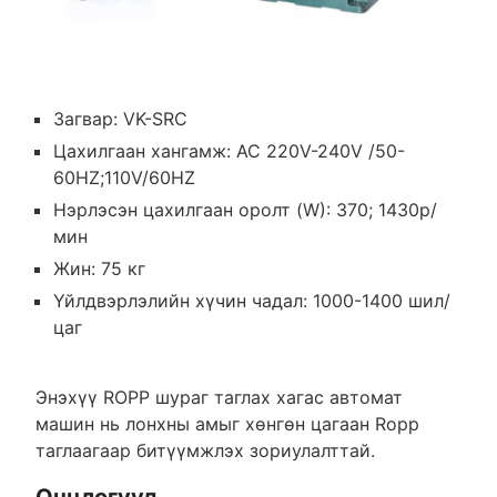
Загвар: VK-SRC
Цахилгаан хангамж: АС 220V-240V /50-
60HZ;110V/60HZ
Нэрлэсэн цахилгаан оролт (W): 370; 1430р/
мин
Жин: 75 кг
Үйлдвэрлэлийн хүчин чадал: 1000-1400 шил/
цаг
Энэхүү ROPP шураг таглах хагас автомат
машин нь лонхны амыг хөнгөн цагаан Ropp
таглаагаар битүүмжлэх зориулалттай.