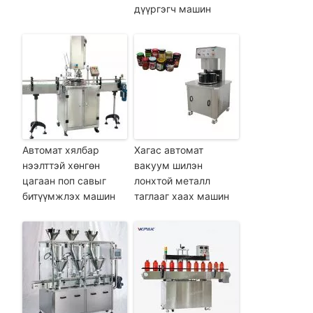
дүүргэгч машин
Автомат хялбар
Хагас автомат
нээлттэй хөнгөн
вакуум шилэн
цагаан поп савыг
лонхтой металл
битүүмжлэх машин
таглааг хаах машин