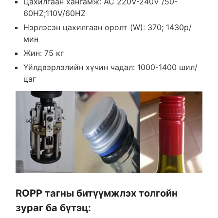
Цахилгаан хангамж: АС 220V-240V /50-
60HZ;110V/60HZ
Нэрлэсэн цахилгаан оролт (W): 370; 1430р/
мин
Жин: 75 кг
Үйлдвэрлэлийн хүчин чадал: 1000-1400 шил/
цаг
ROPP тагны битүүмжлэх толгойн
зураг ба бүтэц: