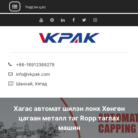
Үндсэн цэс
Агуулга
руу
Youtube
Pinterest
Linkedin
Facebook
Twitter
Instagram
алгасах
+86-18912389279
info@vkpak.com
Шанхай, Хятад
Хагас автомат шилэн лонх Хөнгөн
цагаан металл таг Ropp таглах
машин