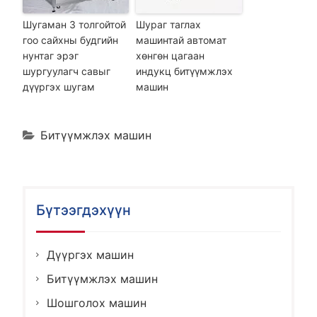
Шугаман 3 толгойтой
Шураг таглах
гоо сайхны будгийн
машинтай автомат
нунтаг эрэг
хөнгөн цагаан
шургуулагч савыг
индукц битүүмжлэх
дүүргэх шугам
машин
Битүүмжлэх машин
Бүтээгдэхүүн
Дүүргэх машин
Битүүмжлэх машин
Шошголох машин