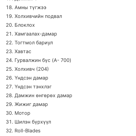
Амны түгжээ
Холхивчийн подвал
Блоклох
Хамгаалах-дамар
Тогтмол бариул
Хавтас
Гурвалжин бүс (A- 700)
Холхивч (204)
Үндсэн дамар
Үндсэн тэнхлэг
Дамжин өнгөрөх дамар
Жижиг дамар
Мотор
Шилэн бүрхүүл
Roll-Blades