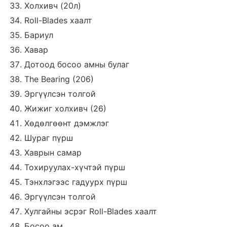
Холхивч (20л)
Roll-Blades хаалт
Бариул
Хавар
Дотоод босоо амны булаг
The Bearing (206)
Эргүүлсэн толгой
Жижиг холхивч (26)
Хөдөлгөөнт дэмжлэг
Шураг пүрш
Хаврын самар
Тохируулах-хүчтэй пүрш
Тэнхлэгээс гадуурх пүрш
Эргүүлсэн толгой
Хулгайны эсрэг Roll-Blades хаалт
Босоо ам