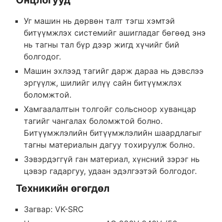
Онцлогууд
Уг машин нь дөрвөн талт тэгш хэмтэй
битүүмжлэх системийг ашигладаг бөгөөд энэ
нь тагны тал бүр дээр жигд хүчийг бий
болгодог.
Машин эхлээд тагийг дарж дараа нь дэвслээ
эргүүлж, шилийг илүү сайн битүүмжлэх
боломжтой.
Хамгаалалтын толгойг сольсноор хуванцар
тагийг чангалах боломжтой болно.
Битүүмжлэлийн битүүмжлэлийн шаардлагыг
тагны материалын дагуу тохируулж болно.
Зэвэрдэггүй ган материал, хүнсний зэрэг нь
цэвэр гадаргуу, удаан эдэлгээтэй болгодог.
Техникийн өгөгдөл
Загвар: VK-SRC