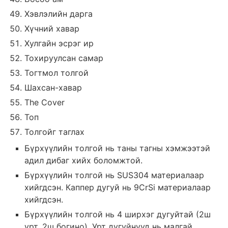
Хэвлэлийн дарга
Хүчний хавар
Хулгайн эсрэг ир
Тохируулсан самар
Тогтмол толгой
Шахсан-хавар
The Cover
Топ
Толгойг таглах
Бүрхүүлийн толгой нь таны тагны хэмжээтэй
адил дибаг хийх боломжтой.
Бүрхүүлийн толгой нь SUS304 материалаар
хийгдсэн. Каппер дугуй нь 9CrSi материалаар
хийгдсэн.
Бүрхүүлийн толгой нь 4 ширхэг дугуйтай (2ш
урт, 2ш богино). Урт дугуйнууд нь малгай