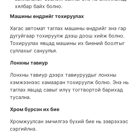
хялбар байх болно.
Машины өндрийг тохируулах
Хагас автомат таглах машины өндрийг энэ гар
дугуйгаар тохируулж дээш доош хийж болно.
Тохируулах явцад машины их биений боолтыг
суллахыг сануулъя.
Лонхны тавиур
Лонхны тавиур дээрх тавиуруудыг лонхны
хэмжээнээс хамааран тохируулж болно. Энэ нь
таглах явцад савыг илүү тогтвортой барихад
тусална.
Хром бүрсэн их бие
Хромжуулсан эмчилгээ бүхий бие нь зэврэхээс
сэргийлнэ.