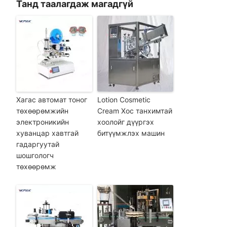
Танд таалагдаж магадгүй
Хагас автомат тоног
Lotion Cosmetic
төхөөрөмжийн
Cream Хос танхимтай
электроникийн
хоолойг дүүргэх
хуванцар хавтгай
битүүмжлэх машин
гадаргуутай
шошгологч
төхөөрөмж