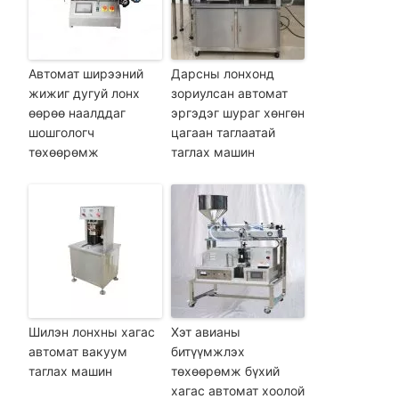
Автомат ширээний
Дарсны лонхонд
жижиг дугуй лонх
зориулсан автомат
өөрөө наалддаг
эргэдэг шураг хөнгөн
шошгологч
цагаан таглаатай
төхөөрөмж
таглах машин
Шилэн лонхны хагас
Хэт авианы
автомат вакуум
битүүмжлэх
таглах машин
төхөөрөмж бүхий
хагас автомат хоолой