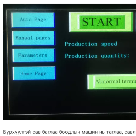
Бүрхүүлтэй сав баглаа боодлын машин нь таглаа, савл