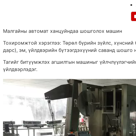
Малгайны автомат ханцуйндаа шошголох машин
Тохиромжтой хэрэглээ: Төрөл бүрийн зүйлс, хүнсний б
дарс), эм, үйлдвэрийн бүтээгдэхүүний саванд шошго н
Тагийг битүүмжлэх агшилтын машиныг үйлчлүүлэгчийн
үйлдвэрлэдэг.