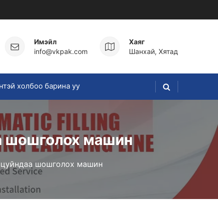
Имэйл
Хаяг
info@vkpak.com
Шанхай, Хятад
нтэй холбоо барина уу
а шошголох машин
анцуйндаа шошголох машин