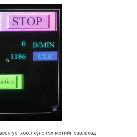
асан ус, хоол хүнс гэх мэтийг савлахад