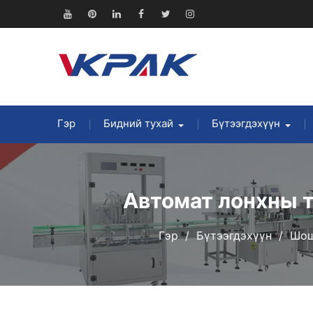
Агуулга
руу
Youtube
Pinterest
Linkedin
Facebook
Twitter
Instagram
алгасах
Гэр
Бидний тухай
Бүтээгдэхүүн
Автомат лонхны 
Гэр
Бүтээгдэхүүн
Шош