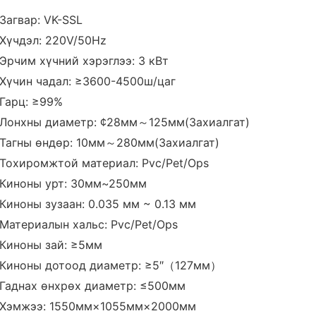
Загвар: VK-SSL
Хүчдэл: 220V/50Hz
Эрчим хүчний хэрэглээ: 3 кВт
Хүчин чадал: ≥3600-4500ш/цаг
Гарц: ≥99%
Лонхны диаметр: ¢28мм～125мм(Захиалгат)
Тагны өндөр: 10мм～280мм(Захиалгат)
Тохиромжтой материал: Pvc/Pet/Ops
Киноны урт: 30мм~250мм
Киноны зузаан: 0.035 мм ~ 0.13 мм
Материалын хальс: Pvc/Pet/Ops
Киноны зай: ≥5мм
Киноны дотоод диаметр: ≥5″（127мм）
Гаднах өнхрөх диаметр: ≤500мм
Хэмжээ: 1550мм×1055мм×2000мм