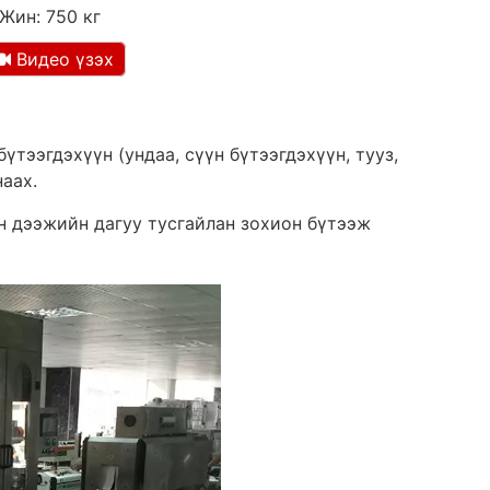
Жин: 750 кг
Видео үзэх
үтээгдэхүүн (ундаа, сүүн бүтээгдэхүүн, тууз,
аах.
 дээжийн дагуу тусгайлан зохион бүтээж