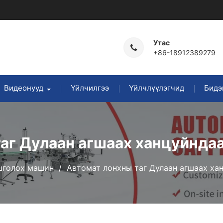
Утас
+86-18912389279
Видеонууд
Үйлчилгээ
Үйлчлүүлэгчид
Бидэ
таг Дулаан агшаах ханцуйнда
голох машин
Автомат лонхны таг Дулаан агшаах х