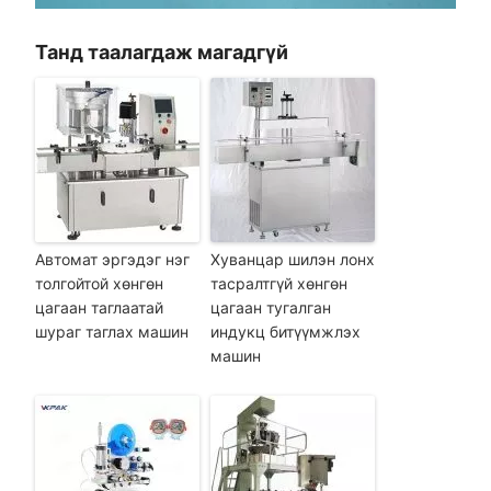
Танд таалагдаж магадгүй
Автомат эргэдэг нэг
Хуванцар шилэн лонх
толгойтой хөнгөн
тасралтгүй хөнгөн
цагаан таглаатай
цагаан тугалган
шураг таглах машин
индукц битүүмжлэх
машин