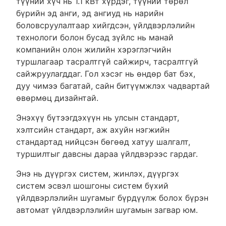
түүний хүч нь 1.1 кВт хүрдэг, түүний төрөл
бүрийн эд анги, эд ангиуд нь нарийн
боловсруулалтаар хийгдсэн, үйлдвэрлэлийн
технологи болон бусад зүйлс нь манай
компанийн олон жилийн хэрэглэгчийн
туршлагаар тасралтгүй сайжирч, тасралтгүй
сайжруулагддаг. Гол хэсэг нь өндөр бат бэх,
дуу чимээ багатай, сайн битүүмжлэх чадвартай
өвөрмөц дизайнтай.
Энэхүү бүтээгдэхүүн нь улсын стандарт,
хэлтсийн стандарт, аж ахуйн нэгжийн
стандартад нийцсэн бөгөөд хатуу шалгалт,
туршилтыг давсны дараа үйлдвэрээс гардаг.
Энэ нь дүүргэх систем, жинлэх, дүүргэх
систем эсвэл шошгоны систем бүхий
үйлдвэрлэлийн шугамыг бүрдүүлж болох бүрэн
автомат үйлдвэрлэлийн шугамын загвар юм.