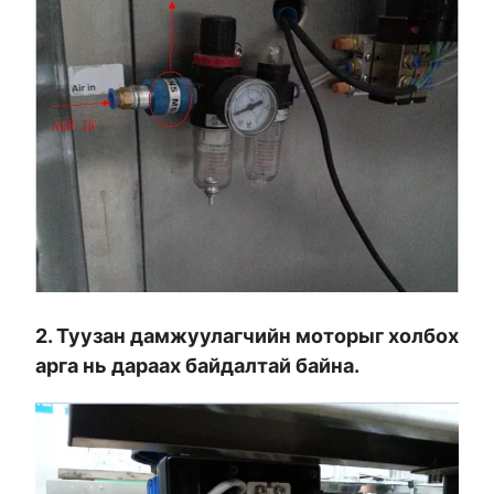
2. Туузан дамжуулагчийн моторыг холбох
арга нь дараах байдалтай байна.