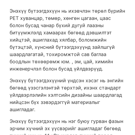
Энэхүү бүтээгдэхүүн нь ихэвчлэн төрөл бүрийн
PET хуванцар, төмөр, хөнгөн цагаан, цаас
болон бусад чанар бүхий дугуй лаазны
битүүмжлэлд хамаарах бөгөөд дэвшилтэт
хийцтэй, ашиглахад хялбар, боломжийн
бүтэцтэй, хүнсний бүтээгдэхүүнд зайлшгүй
шаардлагатай, тохиромжтой сав баглаа
боодлын төхөөрөмж юм. , эм, цай, химийн
инженерчлэл болон бусад үйлдвэрүүд.
Энэхүү бүтээгдэхүүний үндсэн хэсэг нь энгийн
бөгөөд үзэсгэлэнтэй төрхтэй, ихэнх стандарт
үйлдвэрлэлийн хэлтсийн дизайны шаардлагад
нийцсэн бүх зэвэрдэггүй материалыг
ашигладаг.
Энэхүү бүтээгдэхүүн нь нэг буюу гурван фазын
эрчим хүчний эх үүсвэрийг ашигладаг бөгөөд