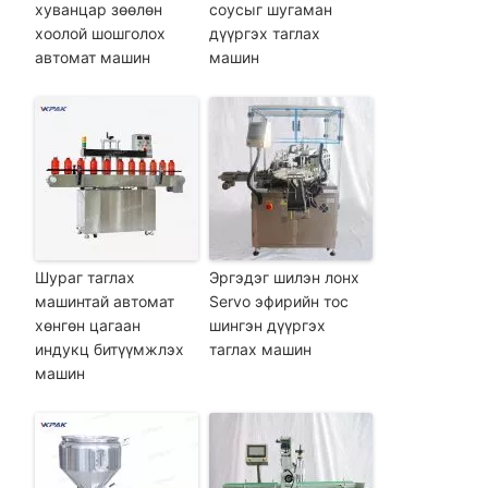
хуванцар зөөлөн
соусыг шугаман
хоолой шошголох
дүүргэх таглах
автомат машин
машин
Шураг таглах
Эргэдэг шилэн лонх
машинтай автомат
Servo эфирийн тос
хөнгөн цагаан
шингэн дүүргэх
индукц битүүмжлэх
таглах машин
машин