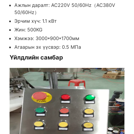
Ажлын даралт: AC220V 50/60Hz（AC380V
50/60Hz）
Эрчим хүч: 1.1 кВт
Жин: 500KG
Хэмжээ: 3000*900*1700мм
Агаарын эх үүсвэр: 0.5 МПа
Үйлдлийн самбар