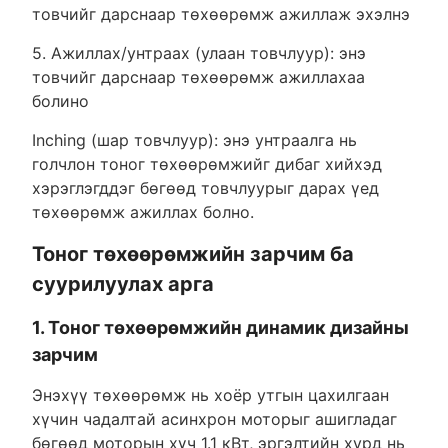
товчийг дарснаар төхөөрөмж ажиллаж эхэлнэ
5. Ажиллах/унтраах (улаан товчлуур): энэ
товчийг дарснаар төхөөрөмж ажиллахаа
болино
Inching (шар товчлуур): энэ унтраалга нь
голчлон тоног төхөөрөмжийг дибаг хийхэд
хэрэглэгддэг бөгөөд товчлуурыг дарах үед
төхөөрөмж ажиллах болно.
Тоног төхөөрөмжийн зарчим ба
суурилуулах арга
1. Тоног төхөөрөмжийн динамик дизайны
зарчим
Энэхүү төхөөрөмж нь хоёр утгын цахилгаан
хүчин чадалтай асинхрон моторыг ашигладаг
бөгөөд моторын хүч 1.1 кВт, эргэлтийн хурд нь