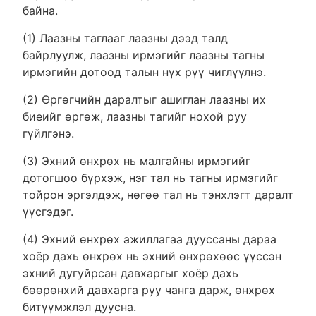
байна.
(1) Лаазны таглааг лаазны дээд талд
байрлуулж, лаазны ирмэгийг лаазны тагны
ирмэгийн дотоод талын нүх рүү чиглүүлнэ.
(2) Өргөгчийн даралтыг ашиглан лаазны их
биеийг өргөж, лаазны тагийг нохой руу
гүйлгэнэ.
(3) Эхний өнхрөх нь малгайны ирмэгийг
дотогшоо бүрхэж, нэг тал нь тагны ирмэгийг
тойрон эргэлдэж, нөгөө тал нь тэнхлэгт даралт
үүсгэдэг.
(4) Эхний өнхрөх ажиллагаа дууссаны дараа
хоёр дахь өнхрөх нь эхний өнхрөхөөс үүссэн
эхний дугуйрсан давхаргыг хоёр дахь
бөөрөнхий давхарга руу чанга дарж, өнхрөх
битүүмжлэл дуусна.