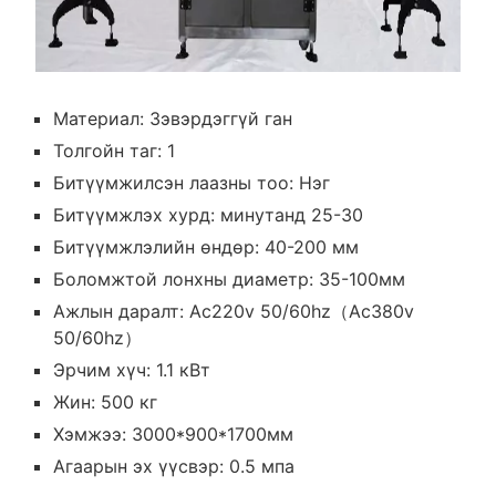
Материал: Зэвэрдэггүй ган
Толгойн таг: 1
Битүүмжилсэн лаазны тоо: Нэг
Битүүмжлэх хурд: минутанд 25-30
Битүүмжлэлийн өндөр: 40-200 мм
Боломжтой лонхны диаметр: 35-100мм
Ажлын даралт: Ac220v 50/60hz（Ac380v
50/60hz）
Эрчим хүч: 1.1 кВт
Жин: 500 кг
Хэмжээ: 3000*900*1700мм
Агаарын эх үүсвэр: 0.5 мпа