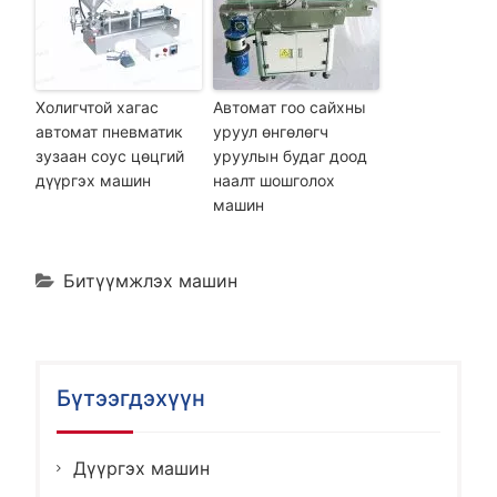
Холигчтой хагас
Автомат гоо сайхны
автомат пневматик
уруул өнгөлөгч
зузаан соус цөцгий
уруулын будаг доод
дүүргэх машин
наалт шошголох
машин
Битүүмжлэх машин
Бүтээгдэхүүн
Дүүргэх машин