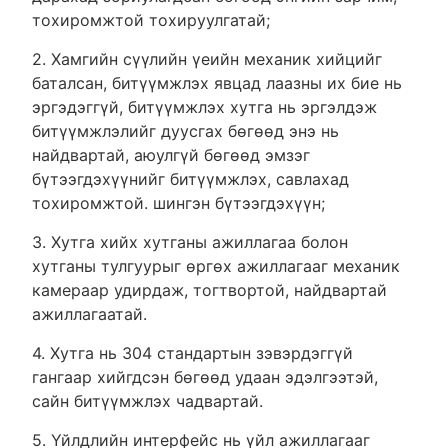
тохиромжтой тохируулгатай;
2. Хамгийн сүүлийн үеийн механик хийцийг
баталсан, битүүмжлэх явцад лаазны их бие нь
эргэдэггүй, битүүмжлэх хутга нь эргэлдэж
битүүмжлэлийг дуусгах бөгөөд энэ нь
найдвартай, аюулгүй бөгөөд эмзэг
бүтээгдэхүүнийг битүүмжлэх, савлахад
тохиромжтой. шингэн бүтээгдэхүүн;
3. Хутга хийх хутганы ажиллагаа болон
хутганы тулгуурыг өргөх ажиллагааг механик
камераар удирдаж, тогтвортой, найдвартай
ажиллагаатай.
4. Хутга нь 304 стандартын зэвэрдэггүй
гангаар хийгдсэн бөгөөд удаан эдэлгээтэй,
сайн битүүмжлэх чадвартай.
5. Үйлдлийн интерфейс нь үйл ажиллагааг