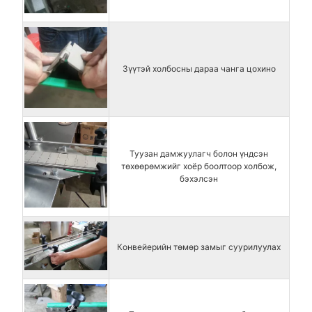
Зүүтэй холбосны дараа чанга цохино
Туузан дамжуулагч болон үндсэн
төхөөрөмжийг хоёр боолтоор холбож,
бэхэлсэн
Конвейерийн төмөр замыг суурилуулах