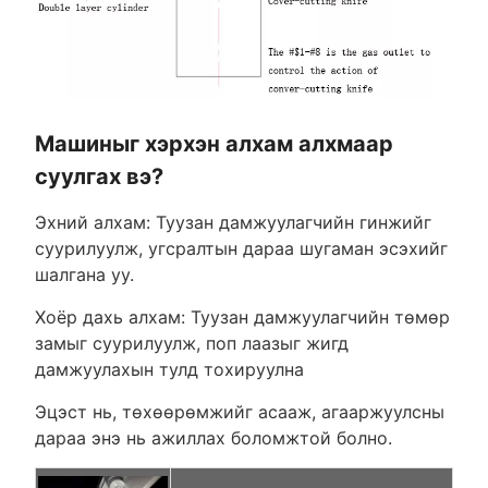
Машиныг хэрхэн алхам алхмаар
суулгах вэ?
Эхний алхам: Туузан дамжуулагчийн гинжийг
суурилуулж, угсралтын дараа шугаман эсэхийг
шалгана уу.
Хоёр дахь алхам: Туузан дамжуулагчийн төмөр
замыг суурилуулж, поп лаазыг жигд
дамжуулахын тулд тохируулна
Эцэст нь, төхөөрөмжийг асааж, агааржуулсны
дараа энэ нь ажиллах боломжтой болно.