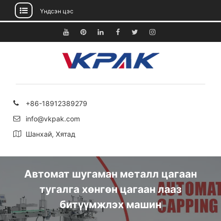
Үндсэн цэс
Агуулга
руу
Youtube
Pinterest
Linkedin
Facebook
Twitter
Instagram
алгасах
+86-18912389279
info@vkpak.com
Шанхай, Хятад
Автомат шугаман металл цагаан
тугалга хөнгөн цагаан лааз
битүүмжлэх машин