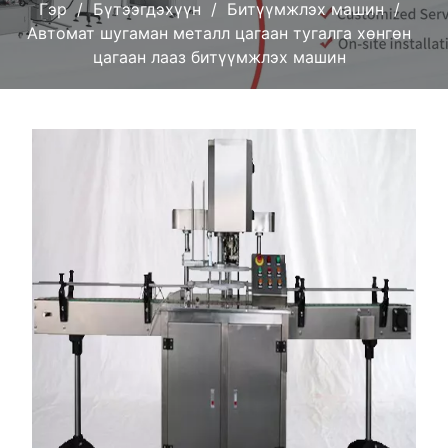
Гэр
Бүтээгдэхүүн
Битүүмжлэх машин
Автомат шугаман металл цагаан тугалга хөнгөн
цагаан лааз битүүмжлэх машин