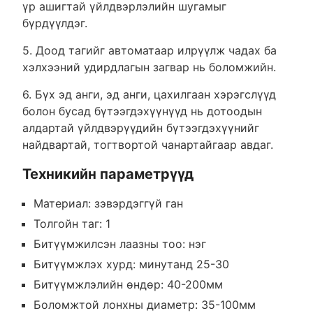
үр ашигтай үйлдвэрлэлийн шугамыг
бүрдүүлдэг.
5. Доод тагийг автоматаар илрүүлж чадах ба
хэлхээний удирдлагын загвар нь боломжийн.
6. Бүх эд анги, эд анги, цахилгаан хэрэгслүүд
болон бусад бүтээгдэхүүнүүд нь дотоодын
алдартай үйлдвэрүүдийн бүтээгдэхүүнийг
найдвартай, тогтвортой чанартайгаар авдаг.
Техникийн параметрүүд
Материал: зэвэрдэггүй ган
Толгойн таг: 1
Битүүмжилсэн лаазны тоо: нэг
Битүүмжлэх хурд: минутанд 25-30
Битүүмжлэлийн өндөр: 40-200мм
Боломжтой лонхны диаметр: 35-100мм