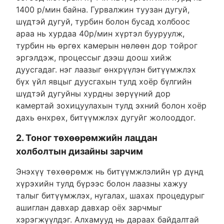
1400 р/мин байна. Гурвалжин туузан дугуй,
шүдтэй дугуй, турбин болон бусад холбоос
араа нь хурдаа 40р/мин хүртэл бууруулж,
турбин нь өргөх камерын нөлөөн дор тойрог
эргэлдэж, процессыг дээш доош хийж
дуусгадаг. нэг лаазыг өнхрүүлэн битүүмжлэх
бүх үйл явцыг дуусгахын тулд хоёр бүлгийн
шүдтэй дугуйны хурдны зөрүүний дор
камертай зохицуулахын тулд эхний болон хоёр
дахь өнхрөх, битүүмжлэх дугуйг жолооддог.
2. Тоног төхөөрөмжийн лацдан
холболтын дизайны зарчим
Энэхүү төхөөрөмж нь битүүмжлэлийн үр дүнд
хүрэхийн тулд бүрээс болон лаазны хажуу
талыг битүүмжлэх, нугалах, шахах процедурыг
ашиглан давхар давхар оёх зарчмыг
хэрэгжүүлдэг. Алхамууд нь дараах байдалтай