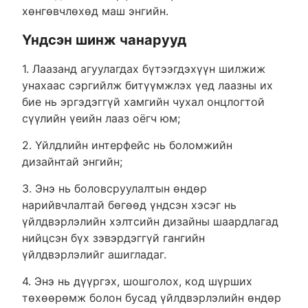
хөнгөвчлөхөд маш энгийн.
Үндсэн шинж чанарууд
1. Лаазанд агуулагдах бүтээгдэхүүн шилжиж
унахаас сэргийлж битүүмжлэх үед лаазны их
бие нь эргэдэггүй хамгийн чухал онцлогтой
сүүлийн үеийн лааз оёгч юм;
2. Үйлдлийн интерфейс нь боломжийн
дизайнтай энгийн;
3. Энэ нь боловсруулалтын өндөр
нарийвчлалтай бөгөөд үндсэн хэсэг нь
үйлдвэрлэлийн хэлтсийн дизайны шаардлагад
нийцсэн бүх зэвэрдэггүй гангийн
үйлдвэрлэлийг ашигладаг.
4. Энэ нь дүүргэх, шошголох, код шүрших
төхөөрөмж болон бусад үйлдвэрлэлийн өндөр