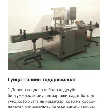
Гүйцэтгэлийн тодорхойлолт
1. Дөрвөн лацдан холболтын дугуйг
битүүмжлэх зориулалтаар ашигладаг бөгөөд
үүнд хоёр хутга нь ирмэгээр, хоёр нь хоосон
дарахад зориулагдсан бөгөөд энгийн зарчим,