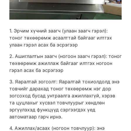
1. Эрчим хүчний заагч (улаан заагч гэрэл):
тоног төхөөрөмж асаалттай байгааг илтгэх
улаан гэрэл асах ба эсрэгээр
2. Ашиглалтын заагч (ногоон заагч гэрэл): тоног
төхөөрөмж ажиллаж байгааг илтгэх ногоон
гэрэл асах ба эсрэгээр
3. Яаралтай зогсолт: Яаралтай тохиолдолд энэ
товчийг дарахад тоног төхөөрөмж нэг дор
зогсоход бусад унтраалга ажиллахгүй, хэрэв
та цуцлахыг хүсвэл товчлуурыг хөндлөн
эргүүлэхэд функцүүд сэргээгдэх үед
автоматаар гарч ирнэ.
4. Ажиллах/асаах (ногоон товчлуур): энэ