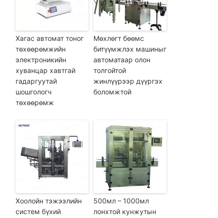
Хагас автомат тоног
Мөхлөгт бөөмс
төхөөрөмжийн
битүүмжлэх машиныг
электроникийн
автоматаар олон
хуванцар хавтгай
толгойтой
гадаргуутай
жинлүүрээр дүүргэх
шошгологч
боломжтой
төхөөрөмж
Хоолойн тэжээлийн
500мл – 1000мл
систем бүхий
лонхтой кунжутын