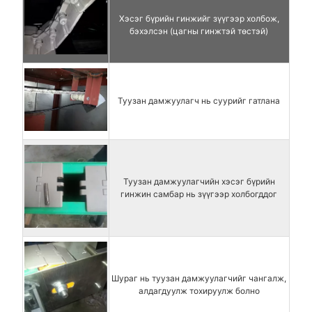
Хэсэг бүрийн гинжийг зүүгээр холбож,
бэхэлсэн (цагны гинжтэй төстэй)
Туузан дамжуулагч нь суурийг гатлана
Туузан дамжуулагчийн хэсэг бүрийн
гинжин самбар нь зүүгээр холбогддог
Шураг нь туузан дамжуулагчийг чангалж,
алдагдуулж тохируулж болно