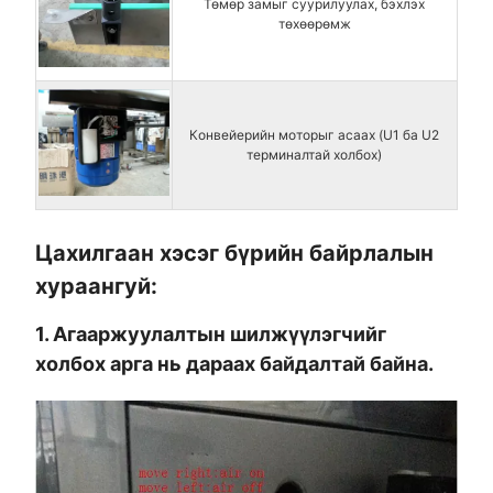
Төмөр замыг суурилуулах, бэхлэх
төхөөрөмж
Конвейерийн моторыг асаах (U1 ба U2
терминалтай холбох)
Цахилгаан хэсэг бүрийн байрлалын
хураангуй:
1. Агааржуулалтын шилжүүлэгчийг
холбох арга нь дараах байдалтай байна.