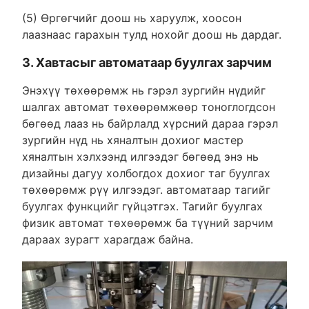
(5) Өргөгчийг доош нь харуулж, хоосон
лаазнаас гарахын тулд нохойг доош нь дардаг.
3. Хавтасыг автоматаар буулгах зарчим
Энэхүү төхөөрөмж нь гэрэл зургийн нүдийг
шалгах автомат төхөөрөмжөөр тоноглогдсон
бөгөөд лааз нь байрлалд хүрсний дараа гэрэл
зургийн нүд нь хяналтын дохиог мастер
хяналтын хэлхээнд илгээдэг бөгөөд энэ нь
дизайны дагуу холбогдох дохиог таг буулгах
төхөөрөмж рүү илгээдэг. автоматаар тагийг
буулгах функцийг гүйцэтгэх. Тагийг буулгах
физик автомат төхөөрөмж ба түүний зарчим
дараах зурагт харагдаж байна.