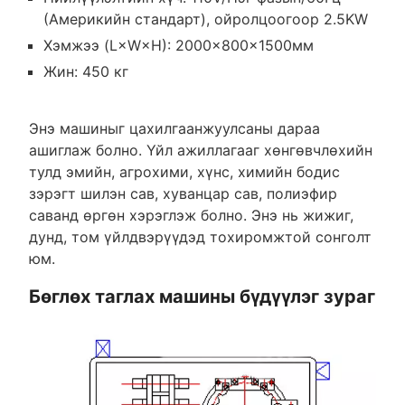
(Америкийн стандарт), ойролцоогоор 2.5KW
Хэмжээ (L×W×H): 2000×800×1500мм
Жин: 450 кг
Энэ машиныг цахилгаанжуулсаны дараа
ашиглаж болно. Үйл ажиллагааг хөнгөвчлөхийн
тулд эмийн, агрохими, хүнс, химийн бодис
зэрэгт шилэн сав, хуванцар сав, полиэфир
саванд өргөн хэрэглэж болно. Энэ нь жижиг,
дунд, том үйлдвэрүүдэд тохиромжтой сонголт
юм.
Бөглөх таглах машины бүдүүлэг зураг