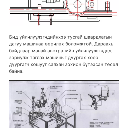
Бид үйлчлүүлэгчдийнхээ тусгай шаардлагын
дагуу машинаа өөрчлөх боломжтой. Дараахь
байдлаар манай австралийн үйлчлүүлэгчдэд
зориулж таглах машиныг дүүргэх хоёр
дүүргэгч хошууг саяхан зохион бүтээсэн төсөл
байна.