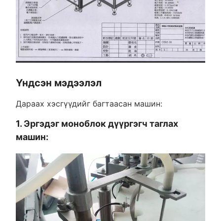
Үндсэн мэдээлэл
Дараах хэсгүүдийг багтаасан машин:
1. Эргэдэг моноблок дүүргэгч таглах
машин: