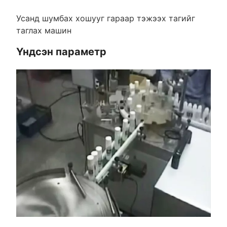
Усанд шумбах хошууг гараар тэжээх тагийг
таглах машин
Үндсэн параметр