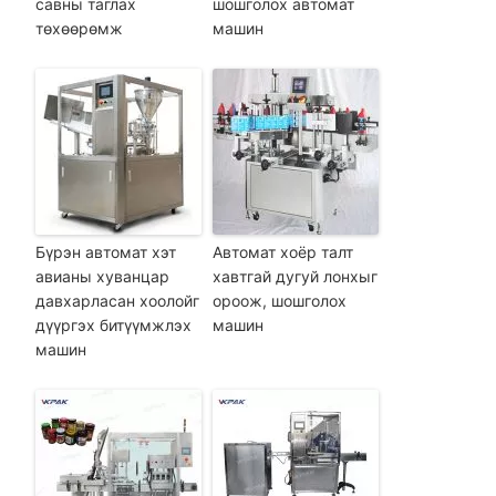
савны таглах
шошголох автомат
төхөөрөмж
машин
Бүрэн автомат хэт
Автомат хоёр талт
авианы хуванцар
хавтгай дугуй лонхыг
давхарласан хоолойг
ороож, шошголох
дүүргэх битүүмжлэх
машин
машин