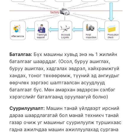
Баталгаа:
Бүх машины хувьд энэ нь 1 жилийн
баталгааг шаарддаг. (Осол, буруу ашиглах,
буруу ашиглах, хадгалах эвдрэл, хайхрамжгүй
хандах, тоног төхөөрөмж, түүний эд ангиудыг
өөрчлөх зэргээс шалтгаалсан асуудлууд
баталгаат бус. Мөн амархан эвдэрсэн сэлбэг
хэрэгслийг баталгаанд оруулаагүй болно)
Суурилуулалт:
Машин танай үйлдвэрт ирсний
дараа шаардлагатай бол манай техникч танай
газар очиж уг машиныг суурилуулж туршихаас
гадна ажилчдаа машин ажиллуулахад сургана