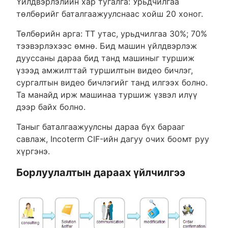
Үйлдвэрлэлийн хар тугалга: Урьдчилгаа
төлбөрийг баталгаажуулснаас хойш 20 хоног.
Төлбөрийн арга: TT утас, урьдчилгаа 30%; 70%
тээвэрлэхээс өмнө. Бид машин үйлдвэрлэж
дууссаны дараа бид танд машиныг туршиж
үзээд амжилттай туршилтын видео бичлэг,
сургалтын видео бичлэгийг танд илгээх болно.
Та манайд ирж машинаа туршиж үзвэл илүү
дээр байх болно.
Таныг баталгаажуулсны дараа бүх барааг
савлаж, Incoterm CIF-ийн дагуу очих боомт руу
хүргэнэ.
Борлуулалтын дараах үйлчилгээ