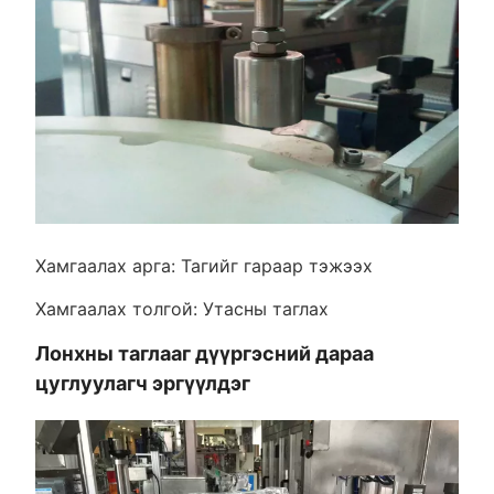
Хамгаалах арга: Тагийг гараар тэжээх
Хамгаалах толгой: Утасны таглах
Лонхны таглааг дүүргэсний дараа
цуглуулагч эргүүлдэг