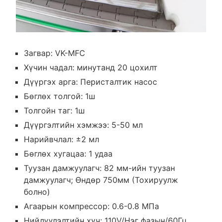
Загвар: VK-MFC
Хүчин чадал: минутанд 20 цохилт
Дүүргэх арга: Перисталтик насос
Бөглөх толгой: 1ш
Толгойн таг: 1ш
Дүүргэлтийн хэмжээ: 5-50 мл
Нарийвчлал: ±2 мл
Бөглөх хугацаа: 1 удаа
Туузан дамжуулагч: 82 мм-ийн туузан
дамжуулагч; Өндөр 750мм (Тохируулж
болно)
Агаарын компрессор: 0.6-0.8 МПа
Нийлүүлэлтийн хүч: 110V/Нэг фазын/60Гц