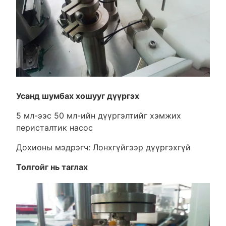
Усанд шумбах хошууг дүүргэх
5 мл-ээс 50 мл-ийн дүүргэлтийг хэмжих
перисталтик насос
Дохионы мэдрэгч: Лонхгүйгээр дүүргэхгүй
Толгойг нь таглах