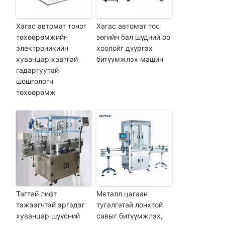
Хагас автомат тоног
Хагас автомат тос
төхөөрөмжийн
зөгийн бал шүдний оо
электроникийн
хоолойг дүүргэх
хуванцар хавтгай
битүүмжлэх машин
гадаргуутай
шошгологч
төхөөрөмж
Тагтай лифт
Металл цагаан
тэжээгчтэй эргэдэг
тугалгатай лонхтой
хуванцар шүүсний
савыг битүүмжлэх,