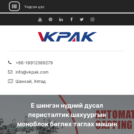
Үндсэн цэс
Агуулга
руу
Youtube
Pinterest
Linkedin
Facebook
Twitter
Instagram
алгасах
+86-18912389279
info@vkpak.com
Шанхай, Хятад
E шингэн нүдний дусал
перисталтик шахуургын
моноблок бөглөх таглах машин