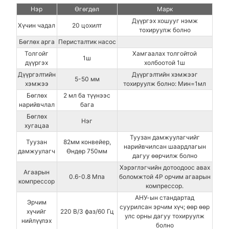
Нэр
Өгөгдөл
Марк
Дүүргэх хошууг нэмж
Хүчин чадал
20 цохилт
тохируулж болно
Бөглөх арга
Перисталтик насос
Толгойг
Хамгаалах толгойтой
1ш
дүүргэх
холбоотой 1ш
Дүүргэлтийн
Дүүргэлтийн хэмжээг
5-50 мм
хэмжээ
тохируулж болно: Мин=1мл
Бөглөх
2 мл ба түүнээс
нарийвчлал
бага
Бөглөх
Нэг
хугацаа
Туузан дамжуулагчийг
Туузан
82мм конвейер,
нарийвчилсан шаардлагын
дамжуулагч
Өндөр 750мм
дагуу өөрчилж болно
Хэрэглэгчийн дотоодоос авах
Агаарын
0.6-0.8 Мпа
боломжтой 4P орчим агаарын
компрессор
компрессор.
АНУ-ын стандартад
Эрчим
суурилсан эрчим хүч; өөр өөр
хүчийг
220 В/3 фаз/60 Гц
улс орны дагуу тохируулж
нийлүүлэх
болно