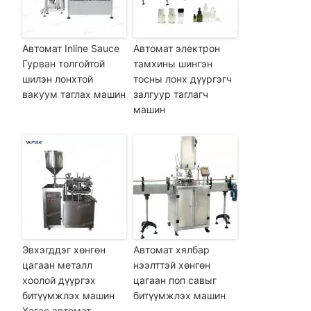
Автомат Inline Sauce
Автомат электрон
Гурван толгойтой
тамхины шингэн
шилэн лонхтой
тосны лонх дүүргэгч
вакуум таглах машин
залгуур таглагч
машин
Эвхэгддэг хөнгөн
Автомат хялбар
цагаан металл
нээлттэй хөнгөн
хоолой дүүргэх
цагаан поп савыг
битүүмжлэх машин
битүүмжлэх машин
Хагас автомат