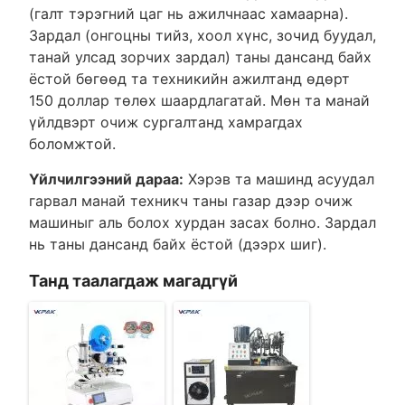
(галт тэрэгний цаг нь ажилчнаас хамаарна).
Зардал (онгоцны тийз, хоол хүнс, зочид буудал,
танай улсад зорчих зардал) таны дансанд байх
ёстой бөгөөд та техникийн ажилтанд өдөрт
150 доллар төлөх шаардлагатай. Мөн та манай
үйлдвэрт очиж сургалтанд хамрагдах
боломжтой.
Үйлчилгээний дараа:
Хэрэв та машинд асуудал
гарвал манай техникч таны газар дээр очиж
машиныг аль болох хурдан засах болно. Зардал
нь таны дансанд байх ёстой (дээрх шиг).
Танд таалагдаж магадгүй