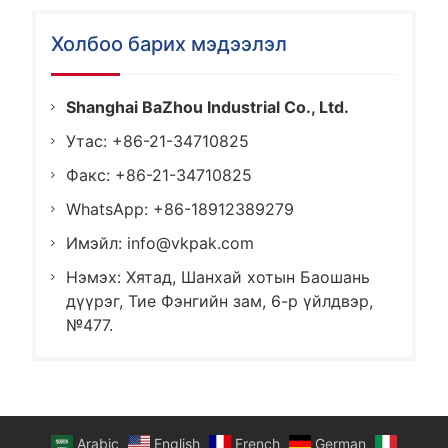
Холбоо барих мэдээлэл
Shanghai BaZhou Industrial Co., Ltd.
Утас: +86-21-34710825
Факс: +86-21-34710825
WhatsApp: +86-18912389279
Имэйл:
info@vkpak.com
Нэмэх: Хятад, Шанхай хотын Баошань
дүүрэг, Тие Фэнгийн зам, 6-р үйлдвэр,
№477.
Arabic
English
French
German