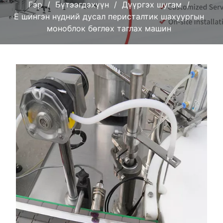
Гэр
Бүтээгдэхүүн
Дүүргэх шугам
E шингэн нүдний дусал перисталтик шахуургын
моноблок бөглөх таглах машин